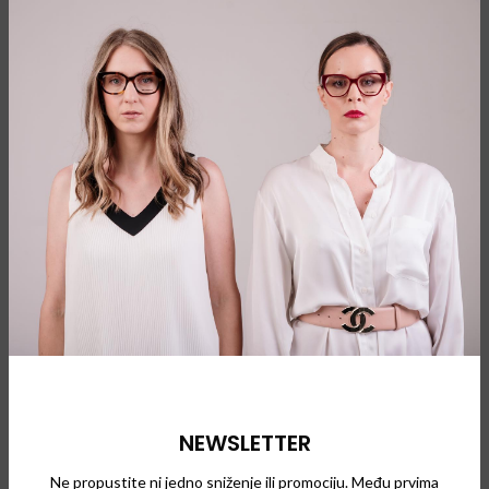
Thom Browne 113
Thom Browne 115
Naočare za sunce
Naočare za sunce
Thom Browne 116
Thom Browne 117
Naočare za sunce
Naočare za sunce
NEWSLETTER
Ne propustite ni jedno sniženje ili promociju. Među prvima