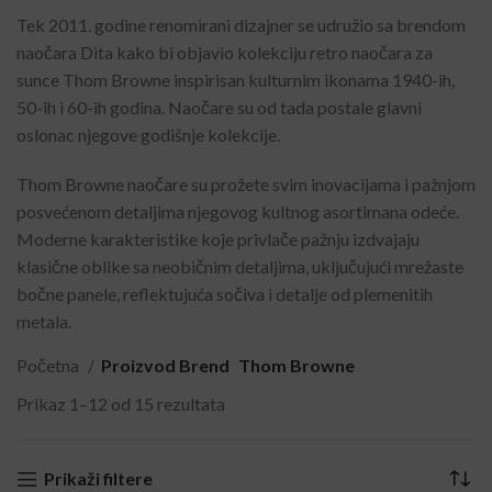
Tek 2011. godine renomirani dizajner se udružio sa brendom
naočara Dita kako bi objavio kolekciju retro naočara za
sunce Thom Browne inspirisan kulturnim ikonama 1940-ih,
50-ih i 60-ih godina. Naočare su od tada postale glavni
oslonac njegove godišnje kolekcije.
Thom Browne naočare su prožete svim inovacijama i pažnjom
posvećenom detaljima njegovog kultnog asortimana odeće.
Moderne karakteristike koje privlače pažnju izdvajaju
klasične oblike sa neobičnim detaljima, uključujući mrežaste
bočne panele, reflektujuća sočiva i detalje od plemenitih
metala.
Početna
Proizvod Brend
Thom Browne
Prikaz 1–12 od 15 rezultata
Prikaži filtere