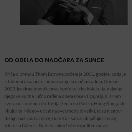
OD ODELA DO NAOČARA ZA SUNCE
Priča o brendu Thom Browne počela je 2001. godine, kada je
istoimeni dizajner osnovao svoju krojačku radnju. Godine
2003. lansirao je svoju prvu konfekcijsku kolekciju, a danas
njegova kultna ručno rađena odela nose uticajni ljudi širom
sveta od Londona do Tokija, Seula do Pariza, Hong Konga do
Njujorka. Njegov uticaj na svet mode je veliki, te su njegovi
dizajni našli put u muzejskim zbirkama, uključujući muzej
Victoria i Albert, Bath Fashion i Metropoliten muzej.