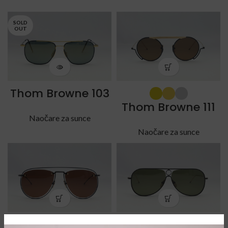
SOLD
OUT
Thom Browne 103
Thom Browne 111
Naočare za sunce
Naočare za sunce