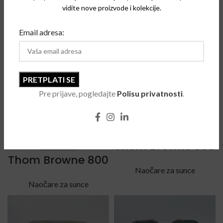
vidite nove proizvode i kolekcije.
Thom Browne 15
Thom Browne 714
Email adresa:
Naočare za sunce
Naočare za sunce
Pre prijave, pogledajte
Polisu privatnosti
.
Thom Browne 808
Thom Browne 800
Naočare za sunce
Naočare za sunce