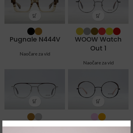
Pugnale N444V
WOOW Watch
Out 1
Naočare za vid
Naočare za vid
WOOW Watch
WOOW Big Apple 1