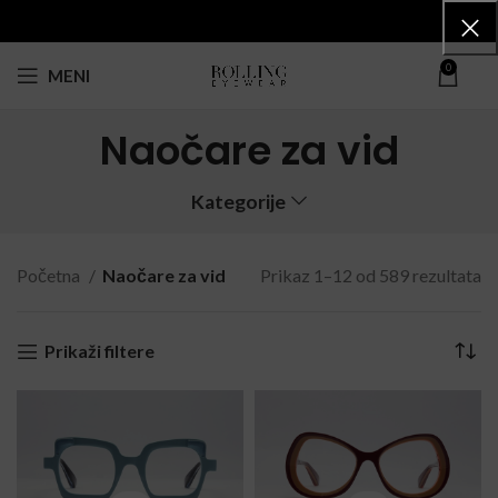
0
MENI
Naočare za vid
Kategorije
Početna
Naočare za vid
Prikaz 1–12 od 589 rezultata
Prikaži filtere