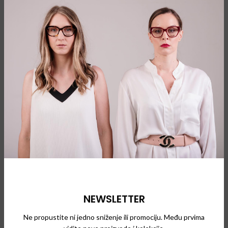
Out 2
Naočare za vid
Naočare za vid
WOOW Big Apple
WOOW Dream Big
2
3
Naočare za vid
Naočare za vid
NEWSLETTER
Ne propustite ni jedno sniženje ili promociju. Među prvima