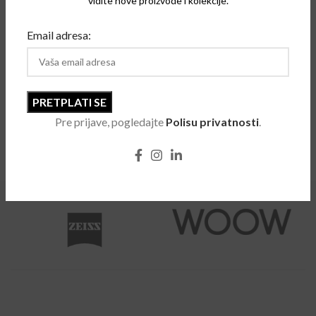
vidite nove proizvode i kolekcije.
Email adresa:
WOOW Work Out 1
Pugnale 363V
Naočare za vid
Naočare za vid
Pre prijave, pogledajte
Polisu privatnosti
.
1
2
3
4
…
48
49
50
→