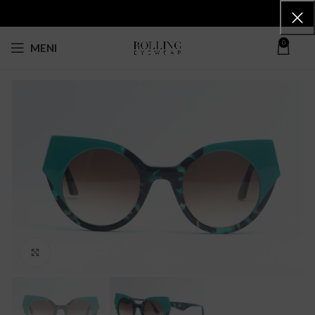
0
MENI
Click to enlarge