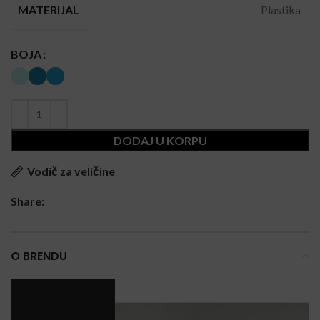
Plastika
MATERIJAL
BOJA
DODAJ U KORPU
Vodič za veličine
Share:
O BRENDU