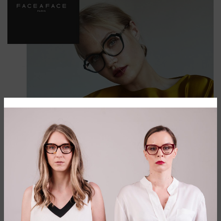
Kreatorski brend nove forme stopljen sa
umetničkom lepotom. Prepustite se
ovom svetu
Kolekcije Face a face brenda svoje izvore inspiracije