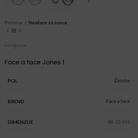
Početna
Naočare za sunce
Face a face Jones 1
Ženske
POL
Face a face
BREND
48-23 143
DIMENZIJE