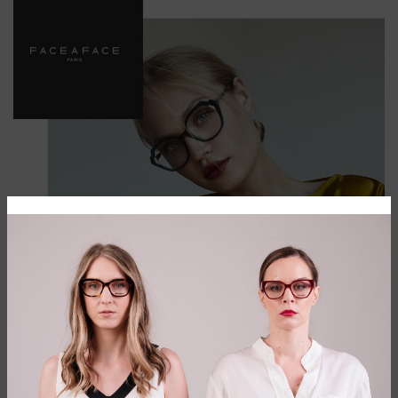
Kreatorski brend nove forme stopljen sa
umetničkom lepotom. Prepustite se
ovom svetu