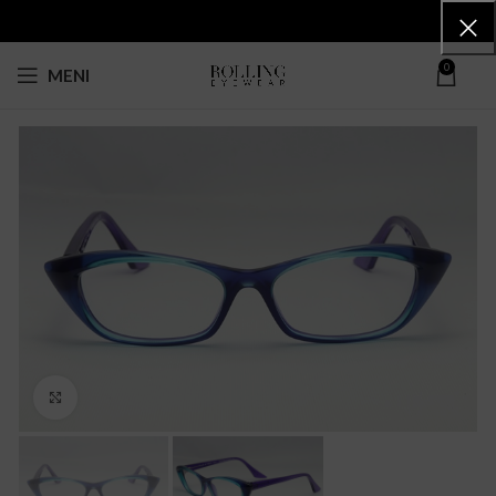
0
MENI
Click to enlarge