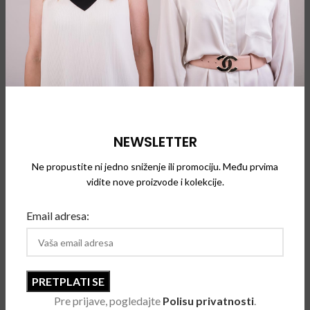
Kolekcije Face a face brenda svoje izvore inspiracije
pronalaze u modernoj umetnosti, arhitekturi i savremenom
dizajnu, daleko od standardizovanih modnih diktiranja i
konformističkih trendova.
Osnivač, Pascal Jaulent, dočarao je da je povezanost rada kao
arhitekte i čoveka, zapravo nalik vezi tehničke i modne
NEWSLETTER
komponente naočara.
Ne propustite ni jedno sniženje ili promociju. Među prvima
Vešti majstori iz Italije i Francuske uspeli su da prenesu
vidite nove proizvode i kolekcije.
odvažnost i avangardu, majstorstvo boja i dramatičnih oblika
na svaki model naočara. Zavirite u svet umetnosti uz
Face a
Email adresa:
Face
.
Pre prijave, pogledajte
Polisu privatnosti
.