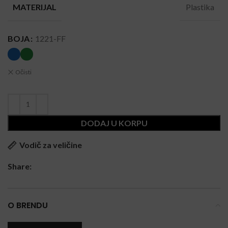
Plastika
MATERIJAL
BOJA
1221-FF
Očisti
DODAJ U KORPU
Vodič za veličine
Share:
O BRENDU