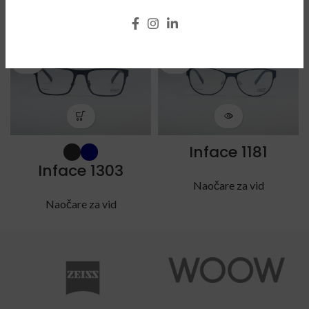
POVEZANI PROIZVODI
SOLD
SOLD
OUT
OUT
Inface 1181
Inface 1303
Naočare za vid
Naočare za vid