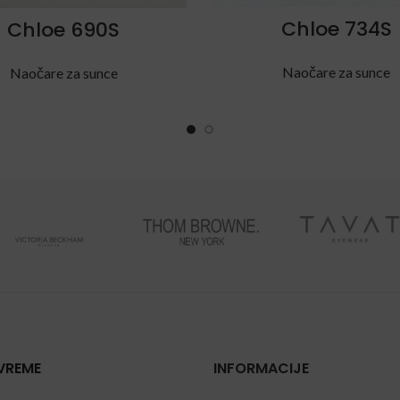
Chloe 734S
Chloe 690S
Naočare za sunce
Naočare za sunce
VREME
INFORMACIJE