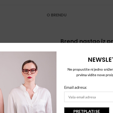
O BRENDU
Brend nastao iz pr
Luksuzni britanski brend Cutl
NEWSLE
Graham Cutler i Toni Gross, kom
dizajnom.
Ne propustite ni jedno snižen
Od svog osnivanja u modnim da
prvima vidite nove proiz
na naočare za sunce i optičke o
upadljivog logotipa.
Email adresa:
Danas brend ima prodavnice u Ve
odabranim manjim, optičkim i
Poslednjih 50 godina, kvalitet 
brzine. Proizvodnja se odvija u