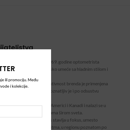
ijateljstva
er and Gross su osnovali 1969. godine optometrista
TTER
binujući najfinije italijansko umeće sa hladnim stilom i
je ili promociju. Među
nima, prepoznatljiva kreativnost brenda je primenjena
vode i kolekcije.
kvire, a njihov dizajn prepoznatljiv je i po odsustvu
likoj Britaniji, Severnoj Americi i Kanadi i nalazi se u
 konceptualnim prodavnicama širom sveta.
je ono što Cutler and Gross stavlja u fokus, umesto
 Italiji, u radionici u Dolomitma, u regionu poznatom po