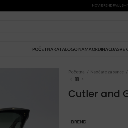
NOVI BREND PAUL SMITH JE S
POČETNA
KATALOG
O NAMA
ORDINACIJA
SVE 
Početna
Naočare za sunce
Cutler and 
BREND