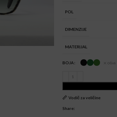
POL
DIMENZIJE
MATERIJAL
BOJA
Očisti
Vodič za veličine
Share: