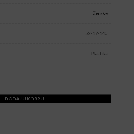
Ženske
52-17-145
Plastika
DODAJ U KORPU