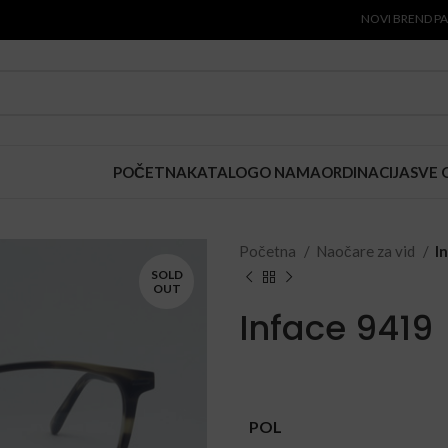
NOVI BREND PAUL SMI
POČETNA
KATALOG
O NAMA
ORDINACIJA
SVE 
Početna
Naočare za vid
I
SOLD
OUT
Inface 9419
POL