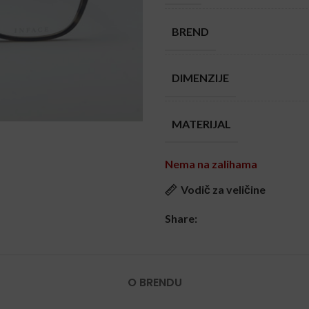
BREND
DIMENZIJE
MATERIJAL
Nema na zalihama
Vodič za veličine
Share:
O BRENDU