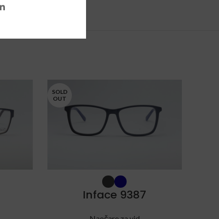
SOLD
SOLD
OUT
OUT
Inface 9387
Naočare za vid