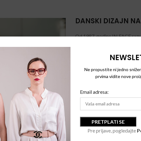
DANSKI DIZAJN N
Od 1987. godine IN FACE razv
različite boje i oblike. Svaka 
estetikom, a udobnost i lakoća
NEWSLE
par naočara donosi.
Ne propustite ni jedno snižen
prvima vidite nove proiz
Email adresa:
Pre prijave, pogledajte
P