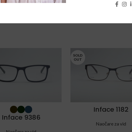
SOLD
OUT
Inface 1182
Inface 9386
Naočare za vid
Naočare za vid