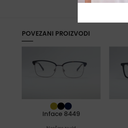
POVEZANI PROIZVODI
Inface 8449
Naočare za vid