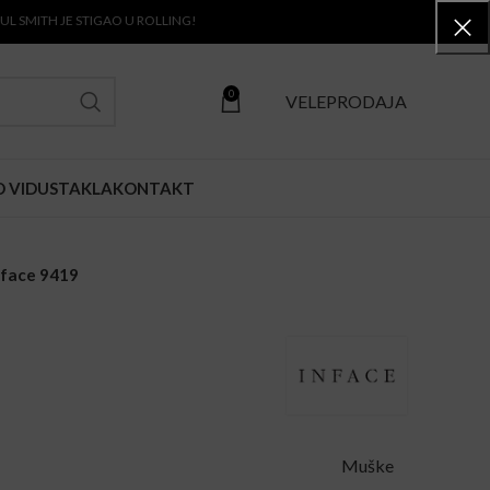
TH JE STIGAO U ROLLING!
0
VELEPRODAJA
O VIDU
STAKLA
KONTAKT
nface 9419
Muške