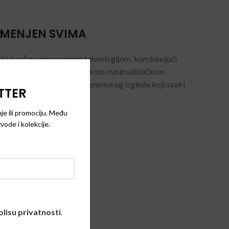
AMENJEN SVIMA
ija naočare proverenom tehnologijom, kombinujući
kolekcija je inspirisana danskom minimalističkom
 predstavljaju ključ bezvremenskog izgleda koji svaki
TTER
je ili promociju. Među
vode i kolekcije.
olisu privatnosti
.