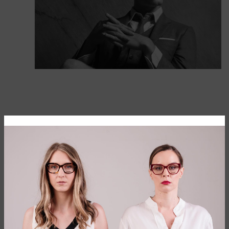
OD ODELA DO NAOČARA ZA SUNCE
Priča o brendu Thom Browne počela je 2001. godine, kada je
istoimeni dizajner osnovao svoju krojačku radnju. Godine
2003. lansirao je svoju prvu konfekcijsku kolekciju, a danas
njegova kultna ručno rađena odela nose uticajni ljudi širom
sveta od Londona do Tokija, Seula do Pariza, Hong Konga do
Njujorka. Njegov uticaj na svet mode je veliki, te su njegovi