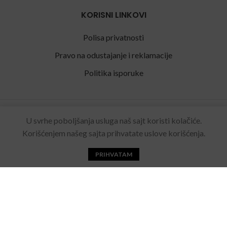
KORISNI LINKOVI
Polisa privatnosti
Pravo na odustajanje i reklamacije
Politika isporuke
Rolling Eyewear
2022 Sva prava zadržana. Made by
U svrhe poboljšanja usluga naš sajt koristi kolačiće.
Acebears
.
Korišćenjem našeg sajta prihvatate uslove korišćenja.
PRIHVATAM
Početna
Katalog