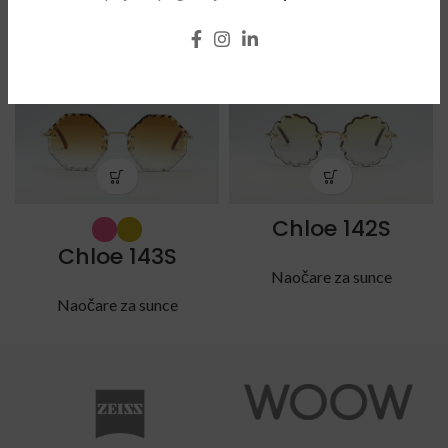
POVEZANI PROIZVODI
Chloe 142S
Chloe 143S
Naočare za sunce
Naočare za sunce