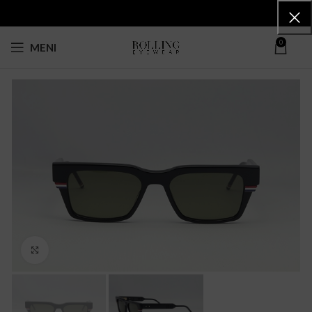
0
MENI
Click to enlarge