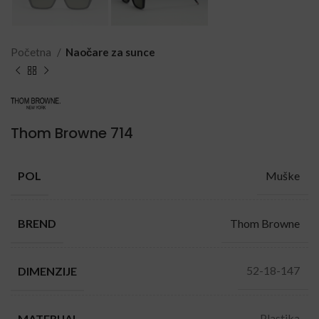
Početna
Naočare za sunce
Thom Browne 714
Muške
POL
Thom Browne
BREND
52-18-147
DIMENZIJE
Plastika
MATERIJAL