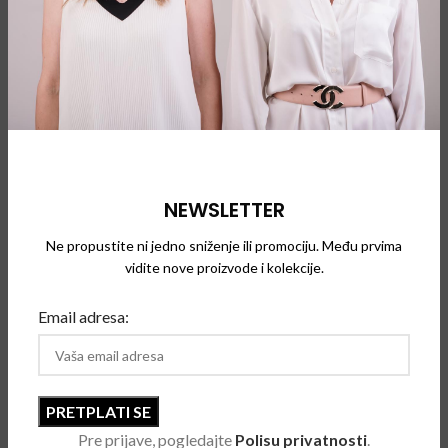
dizajni našli put u muzejskim zbirkama, uključujući muzej
Victoria i Albert, Bath Fashion i Metropoliten muzej.
Tek 2011. godine renomirani dizajner se udružio sa brendom
naočara Dita kako bi objavio kolekciju retro naočara za
sunce Thom Browne inspirisan kulturnim ikonama 1940-ih,
50-ih i 60-ih godina. Naočare su od tada postale glavni
oslonac njegove godišnje kolekcije.
NEWSLETTER
Thom Browne naočare su prožete svim inovacijama i pažnjom
posvećenom detaljima njegovog kultnog asortimana odeće.
Ne propustite ni jedno sniženje ili promociju. Među prvima
Moderne karakteristike koje privlače pažnju izdvajaju
vidite nove proizvode i kolekcije.
klasične oblike sa neobičnim detaljima, uključujući mrežaste
Email adresa:
bočne panele, reflektujuća sočiva i detalje od plemenitih
metala.
Pre prijave, pogledajte
Polisu privatnosti
.