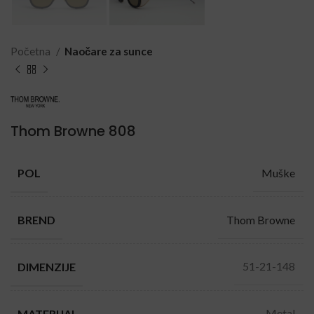
Početna
Naočare za sunce
Thom Browne 808
Muške
POL
Thom Browne
BREND
51-21-148
DIMENZIJE
Metal
MATERIJAL