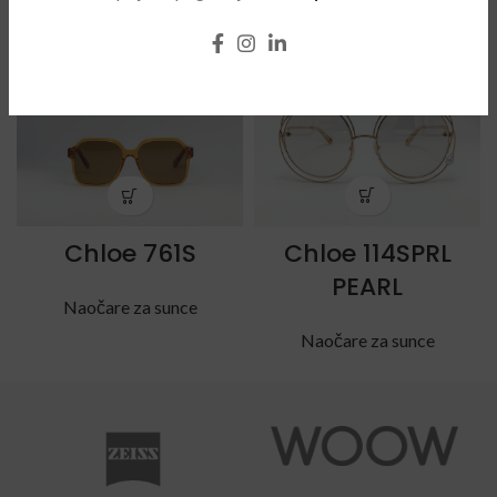
POVEZANI PROIZVODI
Chloe 114SPRL
Chloe 761S
PEARL
Naočare za sunce
Naočare za sunce