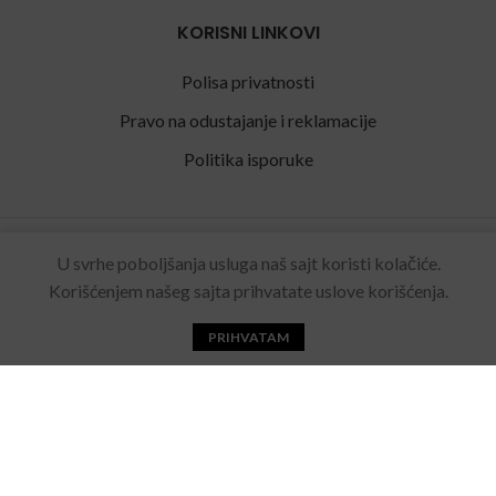
KORISNI LINKOVI
Polisa privatnosti
Pravo na odustajanje i reklamacije
Politika isporuke
Rolling Eyewear
2022 Sva prava zadržana. Made by
U svrhe poboljšanja usluga naš sajt koristi kolačiće.
Acebears
.
Korišćenjem našeg sajta prihvatate uslove korišćenja.
PRIHVATAM
Početna
Katalog