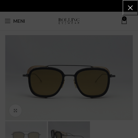
0
MENI
Click to enlarge