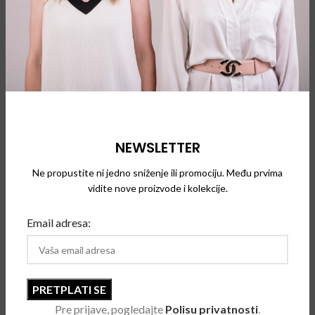
dizajni našli put u muzejskim zbirkama, uključujući muzej
Victoria i Albert, Bath Fashion i Metropoliten muzej.
Tek 2011. godine renomirani dizajner se udružio sa brendom
naočara Dita kako bi objavio kolekciju retro naočara za
sunce Thom Browne inspirisan kulturnim ikonama 1940-ih,
50-ih i 60-ih godina. Naočare su od tada postale glavni
oslonac njegove godišnje kolekcije.
NEWSLETTER
Thom Browne naočare su prožete svim inovacijama i pažnjom
posvećenom detaljima njegovog kultnog asortimana odeće.
Ne propustite ni jedno sniženje ili promociju. Među prvima
Moderne karakteristike koje privlače pažnju izdvajaju
vidite nove proizvode i kolekcije.
klasične oblike sa neobičnim detaljima, uključujući mrežaste
Email adresa:
bočne panele, reflektujuća sočiva i detalje od plemenitih
metala.
Pre prijave, pogledajte
Polisu privatnosti
.