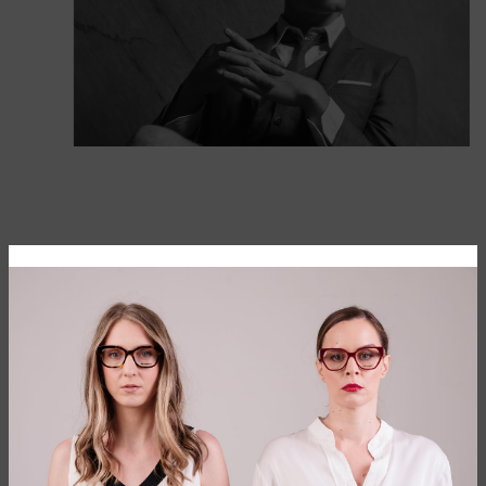
OD ODELA DO NAOČARA ZA SUNCE
Priča o brendu Thom Browne počela je 2001. godine, kada je
istoimeni dizajner osnovao svoju krojačku radnju. Godine
2003. lansirao je svoju prvu konfekcijsku kolekciju, a danas
njegova kultna ručno rađena odela nose uticajni ljudi širom
sveta od Londona do Tokija, Seula do Pariza, Hong Konga do
Njujorka. Njegov uticaj na svet mode je veliki, te su njegovi