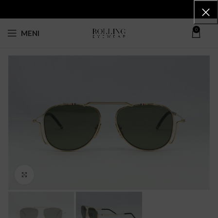
0
MENI
Click to enlarge