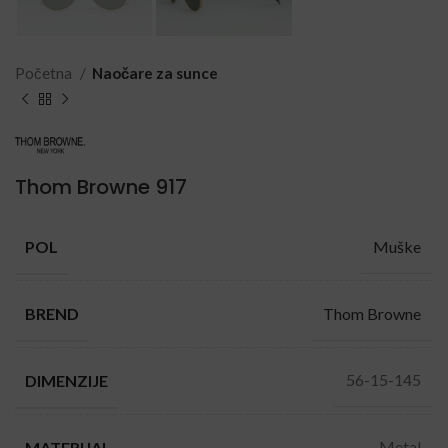
Početna
Naočare za sunce
Thom Browne 917
Muške
POL
Thom Browne
BREND
56-15-145
DIMENZIJE
Metal
MATERIJAL