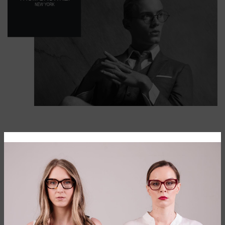
OD ODELA DO NAOČARA ZA SUNCE
Priča o brendu Thom Browne počela je 2001. godine, kada je
istoimeni dizajner osnovao svoju krojačku radnju. Godine
2003. lansirao je svoju prvu konfekcijsku kolekciju, a danas