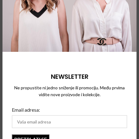
njegova kultna ručno rađena odela nose uticajni ljudi širom
sveta od Londona do Tokija, Seula do Pariza, Hong Konga do
Njujorka. Njegov uticaj na svet mode je veliki, te su njegovi
dizajni našli put u muzejskim zbirkama, uključujući muzej
Victoria i Albert, Bath Fashion i Metropoliten muzej.
Tek 2011. godine renomirani dizajner se udružio sa brendom
naočara Dita kako bi objavio kolekciju retro naočara za
sunce Thom Browne inspirisan kulturnim ikonama 1940-ih,
50-ih i 60-ih godina. Naočare su od tada postale glavni
NEWSLETTER
oslonac njegove godišnje kolekcije.
Ne propustite ni jedno sniženje ili promociju. Među prvima
Thom Browne naočare su prožete svim inovacijama i pažnjom
vidite nove proizvode i kolekcije.
posvećenom detaljima njegovog kultnog asortimana odeće.
Moderne karakteristike koje privlače pažnju izdvajaju
Email adresa:
klasične oblike sa neobičnim detaljima, uključujući mrežaste
bočne panele, reflektujuća sočiva i detalje od plemenitih
metala.