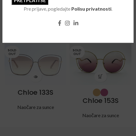
Pre prijave, pogledajte
Polisu privatnosti
.
POVEZANI PROIZVODI
SOLD
SOLD
OUT
OUT
Chloe 133S
Chloe 153S
Naočare za sunce
Naočare za sunce