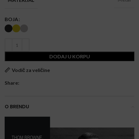
BOJA
DODAJ U KORPU
Vodič za veličine
Share:
O BRENDU