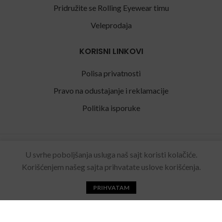
Pridružite se Rolling Eyewear timu
Veleprodaja
KORISNI LINKOVI
Polisa privatnosti
Pravo na odustajanje i reklamacije
Politika isporuke
Rolling Eyewear
2022 Sva prava zadržana. Made by
U svrhe poboljšanja usluga naš sajt koristi kolačiće.
Acebears
.
Korišćenjem našeg sajta prihvatate uslove korišćenja.
PRIHVATAM
Početna
Katalog