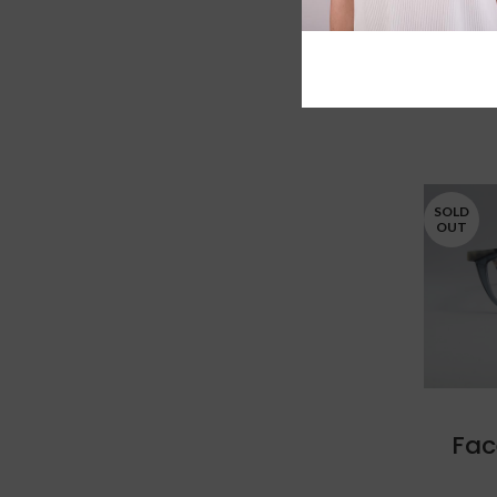
Fa
SOLD
OUT
Fac