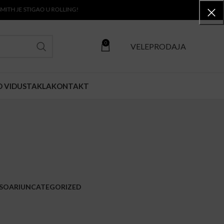
E STIGAO U ROLLING!
0
VELEPRODAJA
O VIDU
STAKLA
KONTAKT
SOARI
UNCATEGORIZED