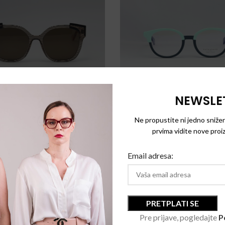
Face a face Twi
NEWSLE
e a Face Tilde 2
Ne propustite ni jedno snižen
Naočare za vid
prvima vidite nove proiz
Naočare za sunce
Email adresa:
Pre prijave, pogledajte
P