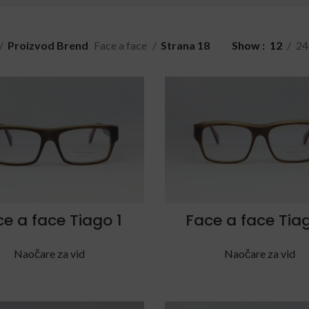
Proizvod Brend
Face a face
Strana 18
Show
12
24
e a face Tiago 1
Face a face Tia
Naočare za vid
Naočare za vid