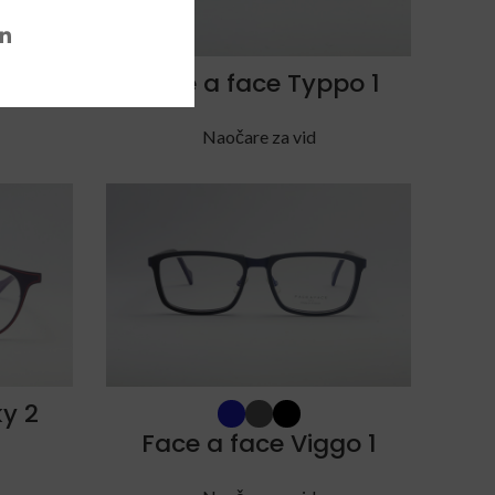
t 2
Face a face Typpo 1
Naočare za vid
ky 2
Face a face Viggo 1