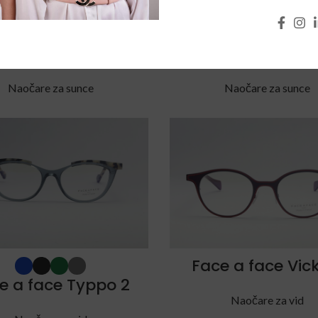
ce a Face Twitt 1
Face a face Twit
Naočare za sunce
Naočare za sunce
Face a face Vic
e a face Typpo 2
Naočare za vid