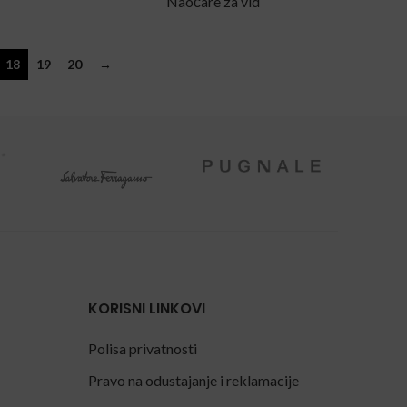
Naočare za vid
18
19
20
→
KORISNI LINKOVI
Polisa privatnosti
Pravo na odustajanje i reklamacije