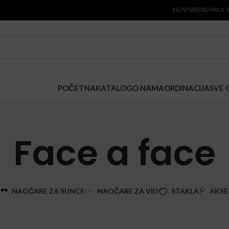
NOVI BREND PAUL SMITH J
POČETNA
KATALOG
O NAMA
ORDINACIJA
SVE 
Face a face
T
NAOČARE ZA SUNCE
NAOČARE ZA VID
STAKLA
AKSE