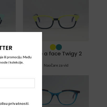
gy 1
TTER
Face a face Twigy 2
je ili promociju. Među
vode i kolekcije.
Naočare za vid
olisu privatnosti
.