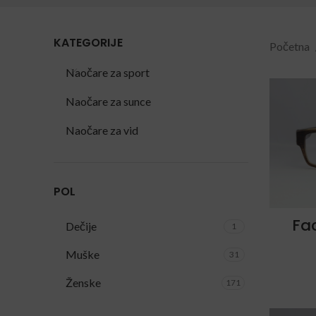
KATEGORIJE
Početna
Naočare za sport
Naočare za sunce
Naočare za vid
POL
Fac
Dečije
1
Muške
31
Ženske
171