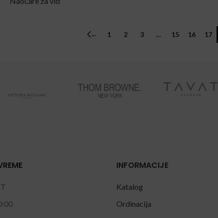
Naočare za vid
←
1
2
3
…
15
16
17
VREME
INFORMACIJE
ET
Katalog
0:00
Ordinacija