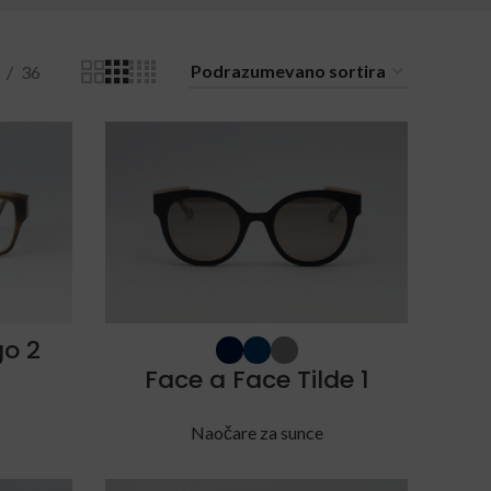
36
go 2
Face a Face Tilde 1
Naočare za sunce