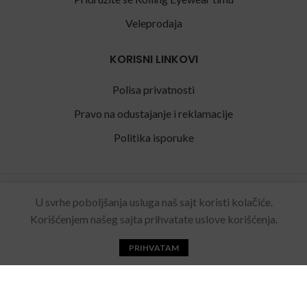
Veleprodaja
KORISNI LINKOVI
Polisa privatnosti
Pravo na odustajanje i reklamacije
Politika isporuke
Rolling Eyewear
2022 Sva prava zadržana. Made by
U svrhe poboljšanja usluga naš sajt koristi kolačiće.
Acebears
.
Korišćenjem našeg sajta prihvatate uslove korišćenja.
PRIHVATAM
Početna
Katalog