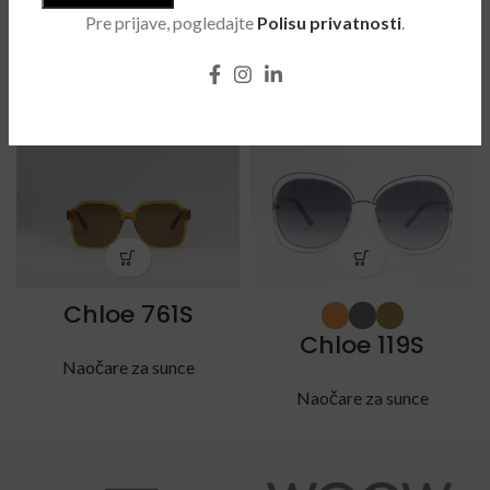
Pre prijave, pogledajte
Polisu privatnosti
.
POVEZANI PROIZVODI
Chloe 761S
Chloe 119S
Naočare za sunce
Naočare za sunce