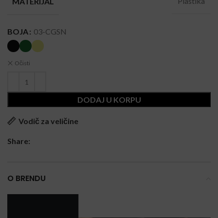
Plastika
MATERIJAL
BOJA
03-CGSN
Očisti
DODAJ U KORPU
Vodič za veličine
Share:
O BRENDU