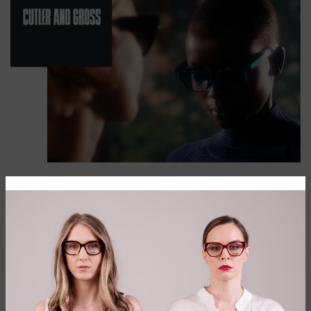
Brend nastao iz prijateljstva
Luksuzni britanski brend Cutler and Gross su osnovali 1969.
godine optometrista Graham Cutler i Toni Gross,