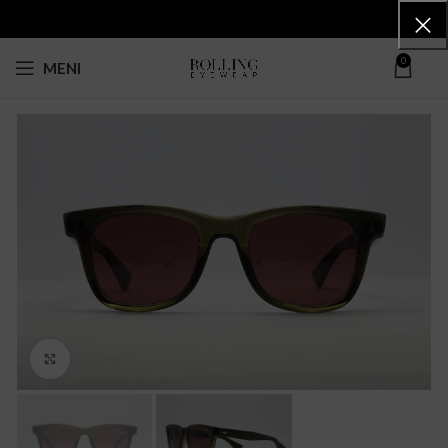
0
MENI
Click to enlarge