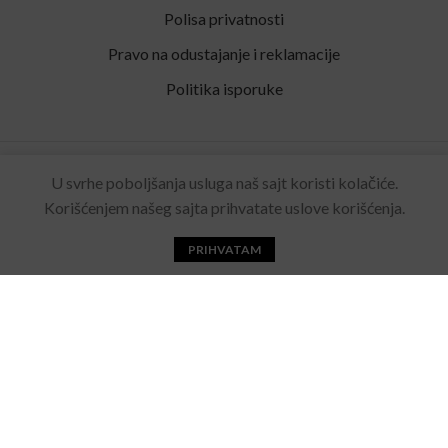
Polisa privatnosti
Pravo na odustajanje i reklamacije
Politika isporuke
Rolling Eyewear
2022 Sva prava zadržana. Made by
U svrhe poboljšanja usluga naš sajt koristi kolačiće.
Acebears
.
Korišćenjem našeg sajta prihvatate uslove korišćenja.
PRIHVATAM
Početna
Katalog