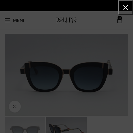
0
MENI
Click to enlarge