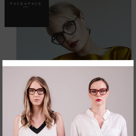
Kreatorski brend nove forme stopljen sa
umetničkom lepotom. Prepustite se
ovom svetu
Kolekcije Face a face brenda svoje izvore inspiracije