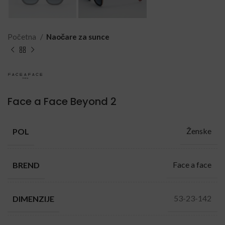
Početna
Naočare za sunce
Face a Face Beyond 2
Ženske
POL
Face a face
BREND
53-23-142
DIMENZIJE