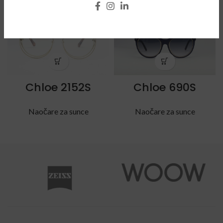
Chloe 2152S
Chloe 690S
Naočare za sunce
Naočare za sunce