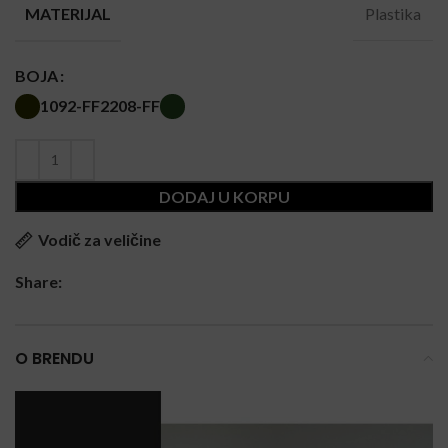
Plastika
MATERIJAL
BOJA
1092-FF
2208-FF
DODAJ U KORPU
Vodič za veličine
Share:
O BRENDU