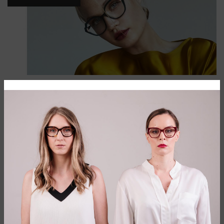
Kreatorski brend nove forme stopljen sa
umetničkom lepotom. Prepustite se
ovom svetu
Kolekcije Face a face brenda svoje izvore inspiracije
pronalaze u modernoj umetnosti, arhitekturi i savremenom
dizajnu, daleko od standardizovanih modnih diktiranja i
konformističkih trendova.