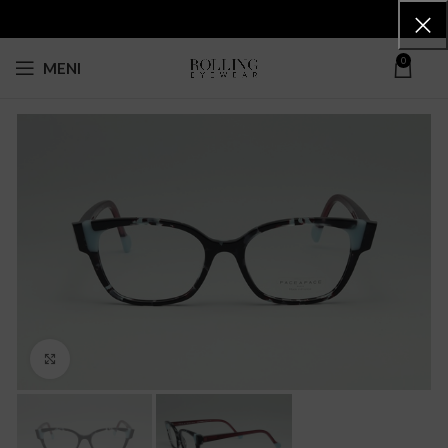
0
MENI
Click to enlarge