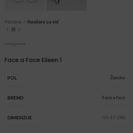
Početna
Naočare za vid
Face a Face Eileen 1
Ženske
POL
Face a face
BREND
51-17-140
DIMENZIJE