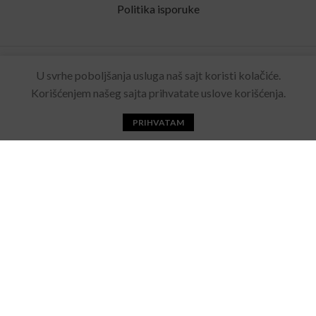
Politika isporuke
Rolling Eyewear
2022 Sva prava zadržana. Made by
U svrhe poboljšanja usluga naš sajt koristi kolačiće.
Acebears
.
Korišćenjem našeg sajta prihvatate uslove korišćenja.
PRIHVATAM
Početna
Katalog