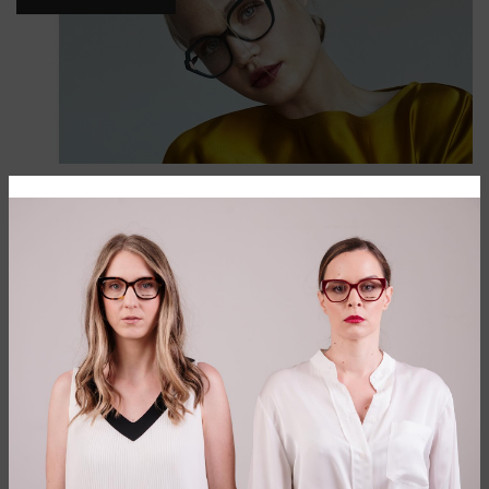
Kreatorski brend nove forme stopljen sa
umetničkom lepotom. Prepustite se
ovom svetu
Kolekcije Face a face brenda svoje izvore inspiracije
pronalaze u modernoj umetnosti, arhitekturi i savremenom
dizajnu, daleko od standardizovanih modnih diktiranja i
konformističkih trendova.