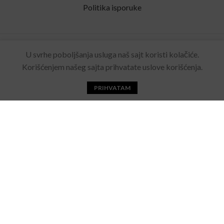
Politika isporuke
Rolling Eyewear
2022 Sva prava zadržana. Made by
U svrhe poboljšanja usluga naš sajt koristi kolačiće.
Acebears
.
Korišćenjem našeg sajta prihvatate uslove korišćenja.
PRIHVATAM
Početna
Katalog