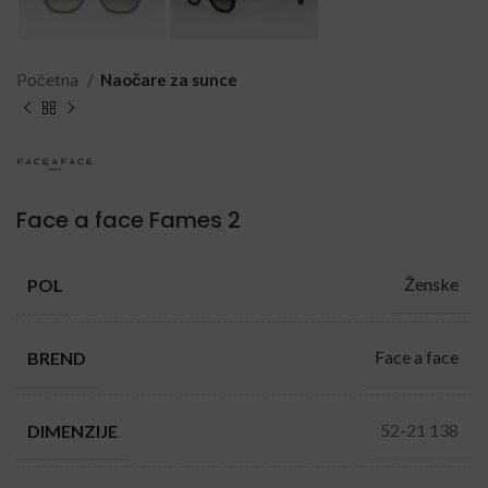
Početna
Naočare za sunce
Face a face Fames 2
Ženske
POL
Face a face
BREND
52-21 138
DIMENZIJE