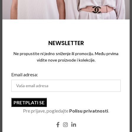
Osnivač, Pascal Jaulent, dočarao je da je povezanost rada kao
arhitekte i čoveka, zapravo nalik vezi tehničke i modne
komponente naočara.
Vešti majstori iz Italije i Francuske uspeli su da prenesu
NEWSLETTER
odvažnost i avangardu, majstorstvo boja i dramatičnih oblika
Ne propustite ni jedno sniženje ili promociju. Među prvima
na svaki model naočara. Zavirite u svet umetnosti uz
Face a
vidite nove proizvode i kolekcije.
Face
.
Email adresa:
POVEZANI PROIZVODI
Pre prijave, pogledajte
Polisu privatnosti
.