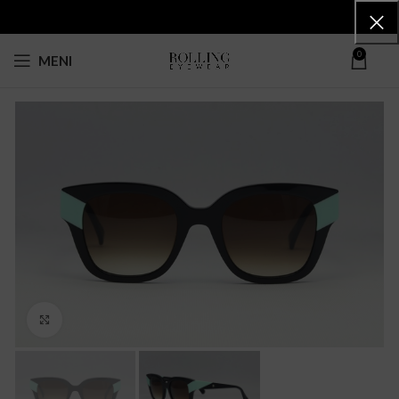
0
MENI
Click to enlarge