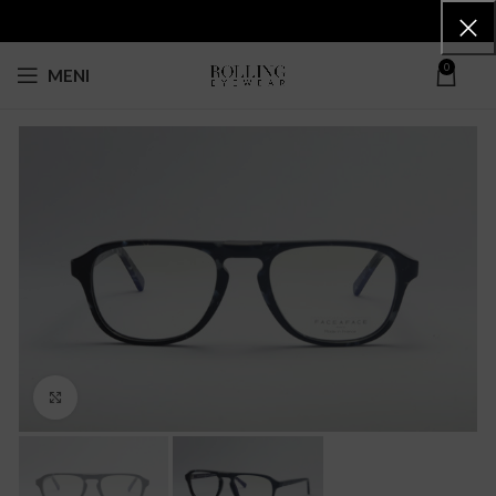
0
MENI
Click to enlarge