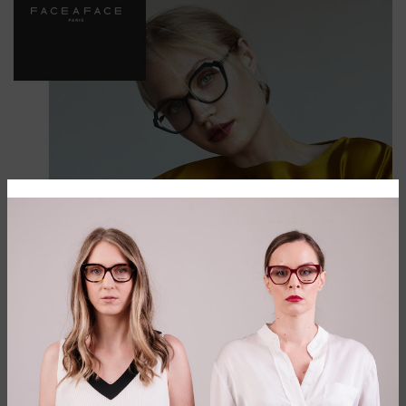
Kreatorski brend nove forme stopljen sa
umetničkom lepotom. Prepustite se
ovom svetu
Kolekcije Face a face brenda svoje izvore inspiracije