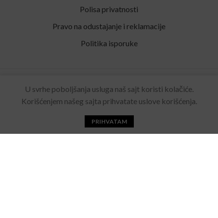
Polisa privatnosti
Pravo na odustajanje i reklamacije
Politika isporuke
Rolling Eyewear
2022 Sva prava zadržana. Made by
U svrhe poboljšanja usluga naš sajt koristi kolačiće.
Acebears
.
Korišćenjem našeg sajta prihvatate uslove korišćenja.
PRIHVATAM
Početna
Katalog