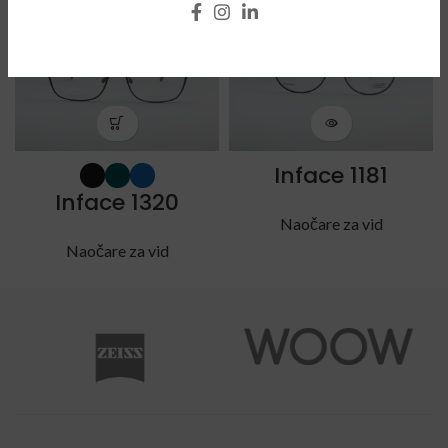
SOLD
OUT
Inface 1181
Inface 1320
Naočare za vid
Naočare za vid