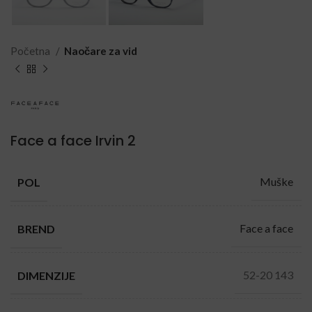
Početna
Naočare za vid
Face a face Irvin 2
Muške
POL
Face a face
BREND
52-20 143
DIMENZIJE