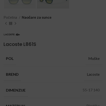
Početna
Naočare za sunce
Lacoste L861S
Muške
POL
Lacoste
BREND
55-17 140
DIMENZIJE
Plastika
MATERIJAL