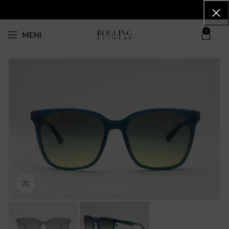
0
MENI
Click to enlarge