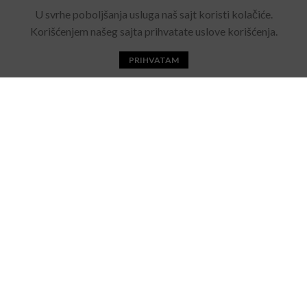
Rolling Eyewear
2022 Sva prava zadržana. Made by
U svrhe poboljšanja usluga naš sajt koristi kolačiće.
Acebears
.
Korišćenjem našeg sajta prihvatate uslove korišćenja.
PRIHVATAM
Početna
Katalog