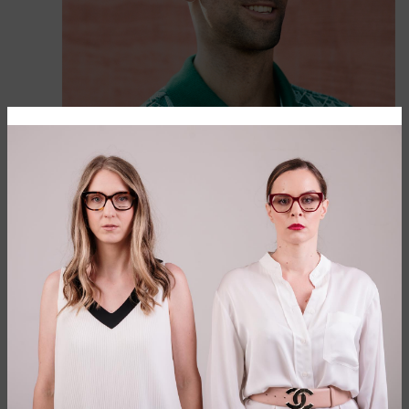
Spoj mode i sporta
Sve je počelo sada davne 1933. godine kada je Rene Lakost
zajedno sa Andreom Žiljeom, vlasnikom i predsednikom
tadašnje najveće trikotažne kompanije, osnovao firmu “La
Societe Chemise Lacoste“, koja je proizvela do tada
nepoznate polo majice, koje je na teniskim terenima nosio
sam Rene Lakost. Danas Lacoste predstavlja francusku