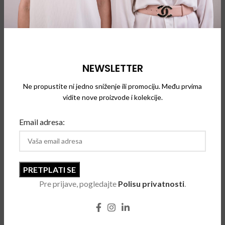
legendarnoj ulici Rue Faubourg Saint-Honore, u srcu Pariza.
Kompanija se sada bavi proizvodnjom luksuzne odeće,
parfema, satova, naočara za sunce i drugih aksesoara.
Od marta 2016. godine Bouchra Jarrar je kreativni direktor
ove kuće. Lanvin naočare za sunce su veoma luksuzne,
NEWSLETTER
glamurozne, sofisticirane, atraktivne i predstavljaju
ravnotežu izmedju elegancije i prefinjenosti, što je i filozofija
Ne propustite ni jedno sniženje ili promociju. Među prvima
vidite nove proizvode i kolekcije.
ove kuće.
Email adresa:
POVEZANI PROIZVODI
Pre prijave, pogledajte
Polisu privatnosti
.
SOLD
OUT