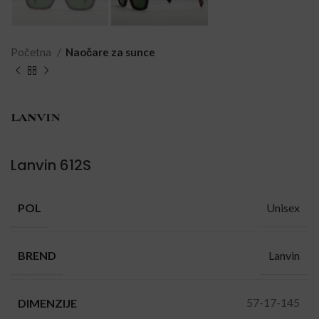
Početna
Naočare za sunce
Lanvin 612S
Unisex
POL
Lanvin
BREND
57-17-145
DIMENZIJE