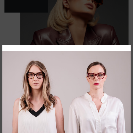
NAOČARE KOJE SLEDE JEDINSTVENU VIZIJU
BRENDA I DETALJAN PRISTUP LUKSUZU
Jeanne Lanvin je osnovala brend još davne 1889. godine i od
tada je Lanvin konstantno prisutan na modnoj sceni.
Prvobitno je osnovan kao atelje za šešire po meri u