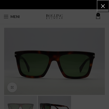
0
MENI
Click to enlarge