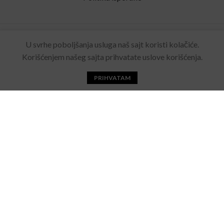
Rolling Eyewear
2022 Sva prava zadržana. Made by
U svrhe poboljšanja usluga naš sajt koristi kolačiće.
Acebears
.
Korišćenjem našeg sajta prihvatate uslove korišćenja.
PRIHVATAM
Početna
Katalog