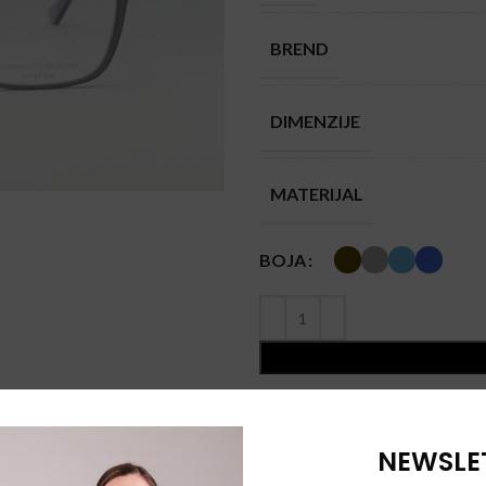
BREND
DIMENZIJE
MATERIJAL
BOJA
Vodič za veličine
Share:
NEWSLE