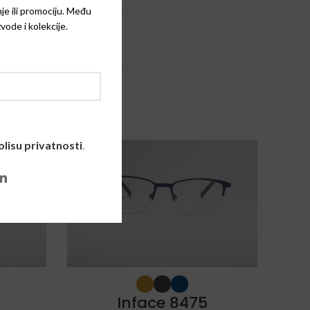
je ili promociju. Među
vode i kolekcije.
olisu privatnosti
.
SOLD
SOLD
OUT
OUT
Inface 8475