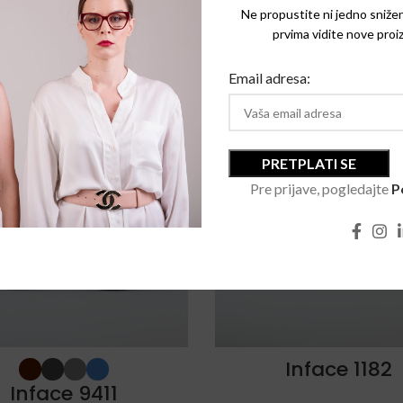
Ne propustite ni jedno snižen
prvima vidite nove proiz
Email adresa:
Pre prijave, pogledajte
P
SOLD
OUT
Inface 1182
Inface 9411