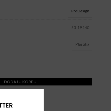
ProDesign
53-19 140
Plastika
DODAJ U KORPU
TTER