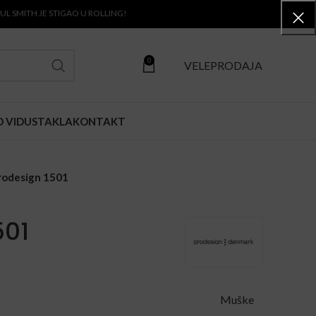
ITH JE STIGAO U ROLLING!
0
VELEPRODAJA
O VIDU
STAKLA
KONTAKT
rodesign 1501
501
Muške