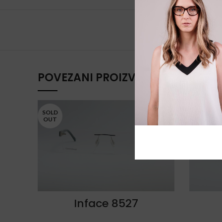
POVEZANI PROIZVODI
SOLD
SOLD
OUT
OUT
Inface 8527