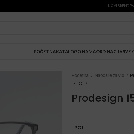
NOVI BREND PAUL SM
POČETNA
KATALOG
O NAMA
ORDINACIJA
SVE 
Početna
Naočare za vid
P
Prodesign 1
POL