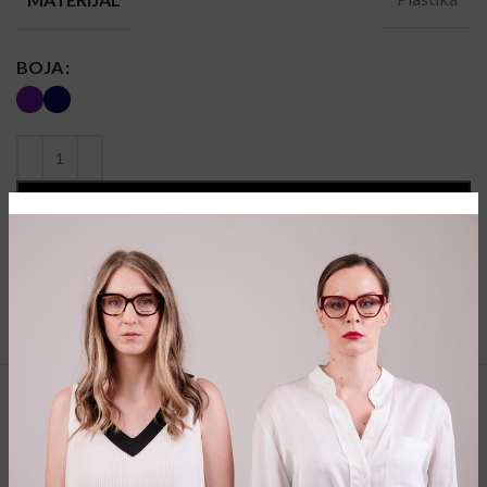
BOJA
DODAJ U KORPU
Vodič za veličine
Share:
POVEZANI PROIZVODI
SOLD
SOLD