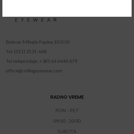
Bulevar Mihajla Pupina 10 D/III
Tel: (011) 3131-668
Tel veleprodaje: +381 64 6444 479
office@rollingeyewear.com
Facebook
Instagram
RADNO VREME
PON - PET
09:00 - 20:00
SUBOTA