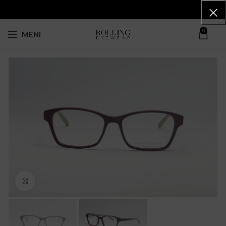
0
MENI
Click to enlarge