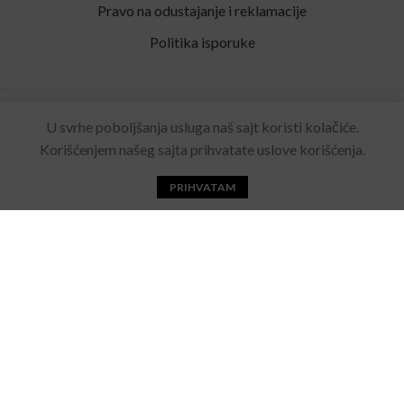
Pravo na odustajanje i reklamacije
Politika isporuke
Rolling Eyewear
2022 Sva prava zadržana. Made by
U svrhe poboljšanja usluga naš sajt koristi kolačiće.
Acebears
.
Korišćenjem našeg sajta prihvatate uslove korišćenja.
PRIHVATAM
Početna
Katalog