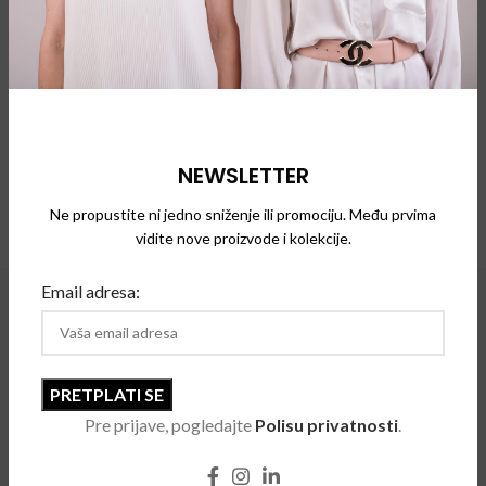
OUT
OUT
Inface 9358
Inface 9353
NEWSLETTER
Naočare za vid
Ne propustite ni jedno sniženje ili promociju. Među prvima
Naočare za vid
vidite nove proizvode i kolekcije.
Email adresa:
Pre prijave, pogledajte
Polisu privatnosti
.