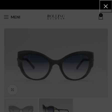
0
MENI
Click to enlarge