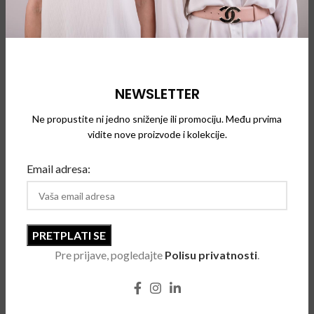
Inovativna upotreba tehnika i materijala osnova je za
stvaranje izvrsnosti na tržištu Made in Italy naočara.
Industrijski laminati postaju elegantne površine: metal se
kombinuje sa tkaninama i plemenitim materijalima za
NEWSLETTER
savremeni i ekskluzivni luksuz. To dovodi do svetskog
patenta 2017. godine, prepoznatljivog kao moderni luksuz u
Ne propustite ni jedno sniženje ili promociju. Među prvima
svetu.
vidite nove proizvode i kolekcije.
Email adresa:
POVEZANI PROIZVODI
Pre prijave, pogledajte
Polisu privatnosti
.
SOLD
SOLD
OUT
OUT