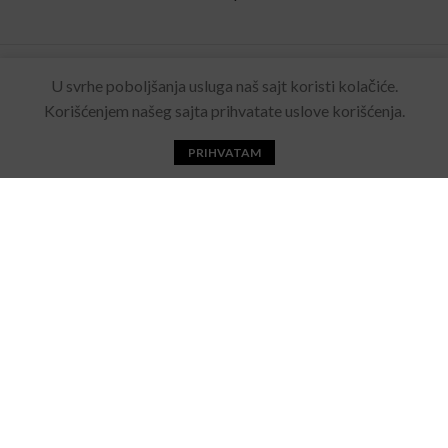
Rolling Eyewear
2022 Sva prava zadržana. Made by
U svrhe poboljšanja usluga naš sajt koristi kolačiće.
Acebears
.
Korišćenjem našeg sajta prihvatate uslove korišćenja.
PRIHVATAM
Početna
Katalog