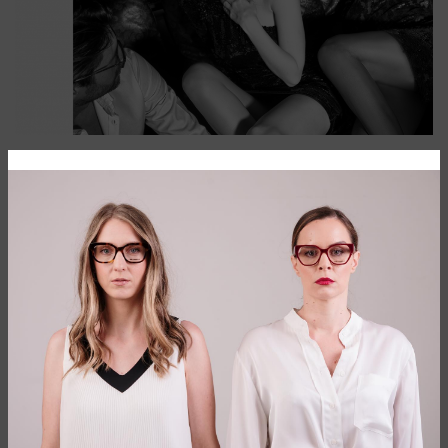
ITALIJANSKA TRADICIJA U VISOKOJ MODI
Visoka tehnologija i strast prema dizajnu, modi i luksuzu. Ovi
elementi su ekskluzivna i prepoznatljiva kombinacija
„Pugnale Eyewear“ još od 2013. godine.
Duboko zaljubljen u dizajn i neobuzdanu strast prema
naočarima, Emanuele Pugnale, vlasnik i kreativac kompanije,
prenosi mehaničku stručnost u svet naočara.