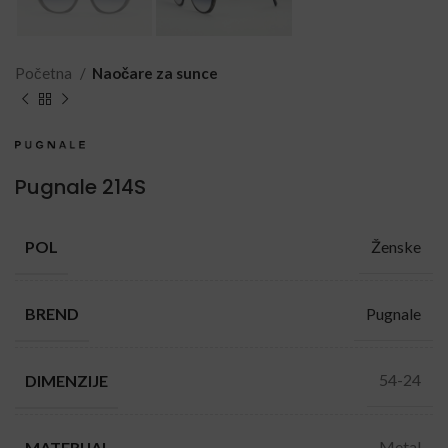
Početna
Naočare za sunce
Pugnale 214S
Ženske
POL
Pugnale
BREND
54-24
DIMENZIJE
Metal
MATERIJAL