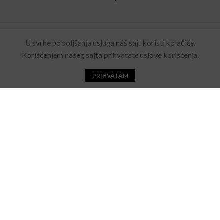
Rolling Eyewear
2022 Sva prava zadržana. Made by
U svrhe poboljšanja usluga naš sajt koristi kolačiće.
Acebears
.
Korišćenjem našeg sajta prihvatate uslove korišćenja.
PRIHVATAM
Početna
Katalog