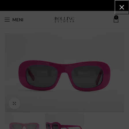
0
MENI
Click to enlarge