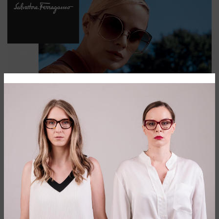
LUKSUZNI BREND KOJI OBLAČI OD GLAVE
DO PETE
Salvatore Ferragamo jedan je od najpoznatijih italijanskih
brendova u svetu. Osnovni principi na kojima se temelji,