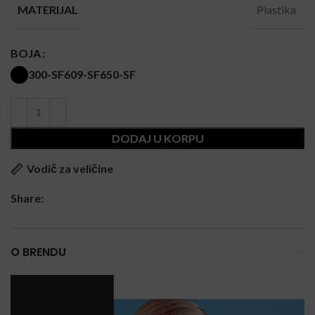
Plastika
MATERIJAL
BOJA
300-SF
609-SF
650-SF
DODAJ U KORPU
Vodič za veličine
Share:
O BRENDU