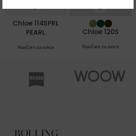
Chloe 114SPRL
Chloe 120S
PEARL
Naočare za sunce
Naočare za sunce