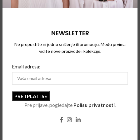
Kolekcija naočara koristi ikonične elemente iz branda
Salvatore Ferragamo, poput Gancinija, Vare i samog potpisa.
Upotreba inovativnih oblika i materijala stvara ravnotežu
NEWSLETTER
između snažnih istorijskih korena marke i njegovih novih
savremenih interpretacija.
Ne propustite ni jedno sniženje ili promociju. Među prvima
vidite nove proizvode i kolekcije.
Email adresa:
POVEZANI PROIZVODI
SOLD
Pre prijave, pogledajte
Polisu privatnosti
.
OUT