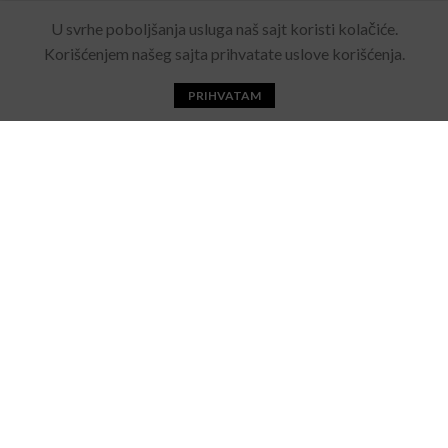
Rolling Eyewear
2022 Sva prava zadržana. Made by
U svrhe poboljšanja usluga naš sajt koristi kolačiće.
Acebears
.
Korišćenjem našeg sajta prihvatate uslove korišćenja.
PRIHVATAM
Početna
Katalog