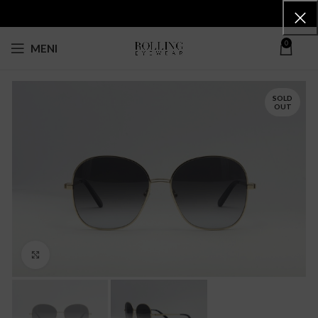
0
MENI
SOLD
OUT
Click to enlarge