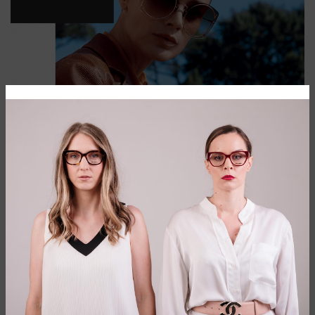
LUKSUZNI BREND KOJI OBLAČI OD GLAVE
DO PETE
Salvatore Ferragamo jedan je od najpoznatijih italijanskih
brendova u svetu. Osnovni principi na kojima se temelji,
zanatstvo, kreativnost i elegancija ogledaju se u celokupnom
asortimanut Salvatore Ferragamo proizvoda.