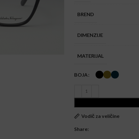
BREND
DIMENZIJE
MATERIJAL
BOJA
Vodič za veličine
Share: