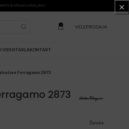
E STIGAO U ROLLING!
0
VELEPRODAJA
O VIDU
STAKLA
KONTAKT
alvatore Ferragamo 2873
erragamo 2873
Ženske