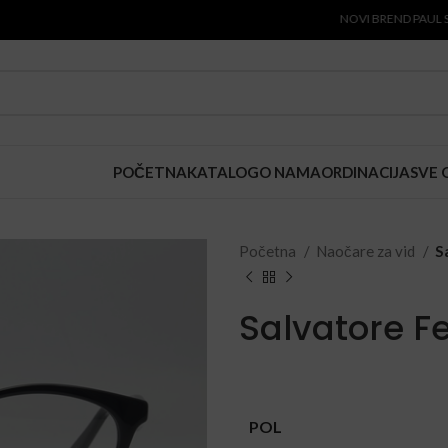
NOVI BREND PAUL SMITH J
POČETNA
KATALOG
O NAMA
ORDINACIJA
SVE 
Početna
Naočare za vid
S
Salvatore F
POL