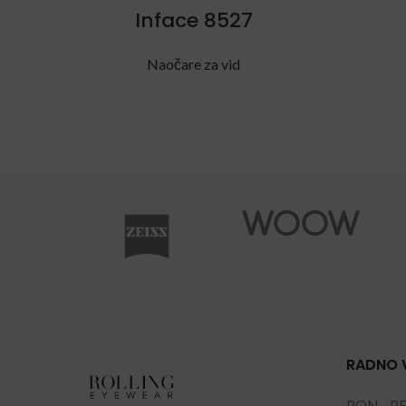
Inface 8527
Naočare za vid
RADNO 
PON - P