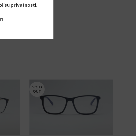
olisu privatnosti
.
SOLD
SOLD
OUT
OUT