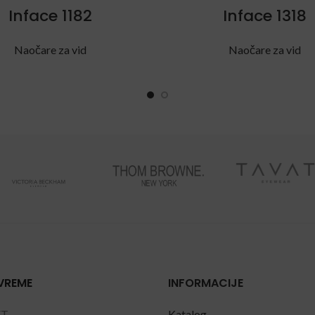
Inface 1182
Inface 1318
Naočare za vid
Naočare za vid
VREME
INFORMACIJE
ET
Katalog