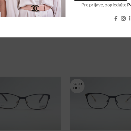
Pre prijave, pogledajte
P
SOLD
OUT