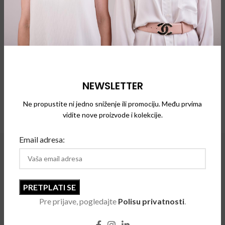
SOLD
OUT
Chloe 161S
NEWSLETTER
Chloe 143S
Naočare za sunce
Ne propustite ni jedno sniženje ili promociju. Među prvima
Naočare za sunce
vidite nove proizvode i kolekcije.
Email adresa:
Pre prijave, pogledajte
Polisu privatnosti
.