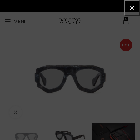
0
MENI
HOT
Click to enlarge