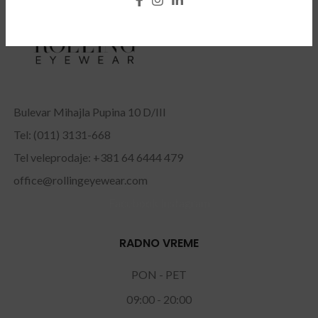
Bulevar Mihajla Pupina 10 D/III
Tel: (011) 3131-668
Tel veleprodaje: +381 64 6444 479
office@rollingeyewear.com
Facebook
Instagram
RADNO VREME
PON - PET
09:00 - 20:00