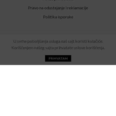
Pravo na odustajanje i reklamacije
Politika isporuke
Rolling Eyewear
2022 Sva prava zadržana. Made by
U svrhe poboljšanja usluga naš sajt koristi kolačiće.
Acebears
.
Korišćenjem našeg sajta prihvatate uslove korišćenja.
PRIHVATAM
Početna
Katalog