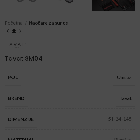
Početna
Naočare za sunce
Tavat SM04
Unisex
POL
Tavat
BREND
51-24-145
DIMENZIJE
Plastika
MATERIJAL