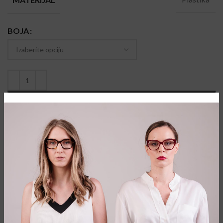
BOJA
DODAJ U KORPU
Vodič za veličine
Share:
POVEZANI PROIZVODI