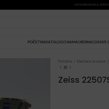
NOVI BREND PAUL SMITH JE STIG
POČETNA
KATALOG
O NAMA
ORDINACIJA
SVE 
Početna
Naočare za sunce
Zeiss 22507