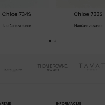
Chloe 734S
Chloe 733S
Naočare za sunce
Naočare za sunce
VREME
INFORMACIJE