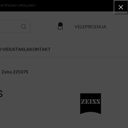
AO U ROLLING!
0
VELEPRODAJA
O VIDU
STAKLA
KONTAKT
Zeiss 22507S
S