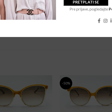
Pre prijave, pogledajte
P
-50%