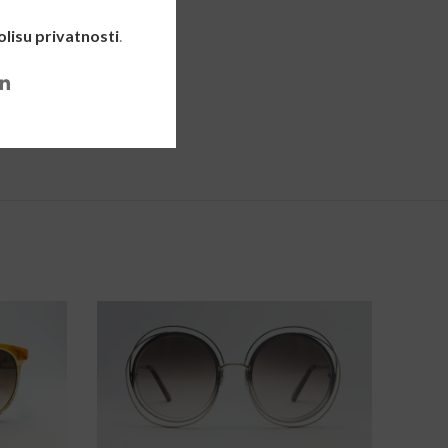
olisu privatnosti
.
SOLD
OUT