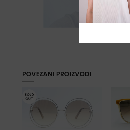
POVEZANI PROIZVODI
SOLD
OUT