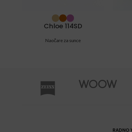
Chloe 114SD
Naočare za sunce
RADNO 