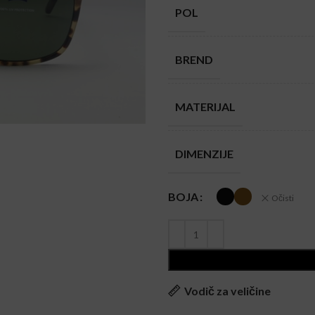
POL
BREND
MATERIJAL
DIMENZIJE
BOJA
Očisti
Vodič za veličine