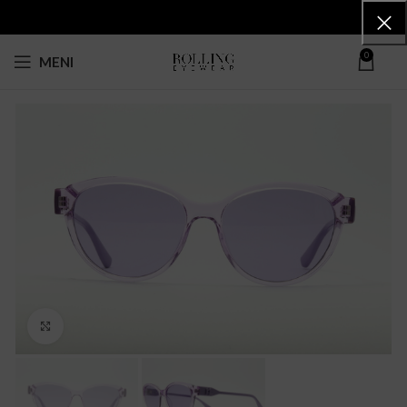
0
MENI
Click to enlarge