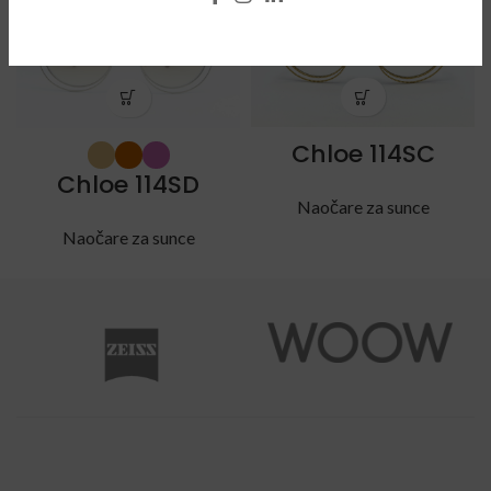
SOLD
OUT
Chloe 114SC
Chloe 114SD
Naočare za sunce
Naočare za sunce