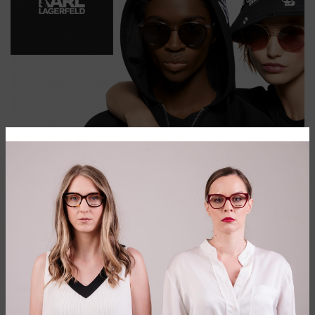
SAVREMENI EVROPSKI STIL ZA NAJBOLJU
MODU
Brend Karl Lagerfeld obraća se modno osvešćenoj publici
koja traži visokokvalitetne proizvode sa kolekcijom koja
prevazilazi jednostavno, sa stilovima koji se kreću od klasike
pa do urbanog glamura.