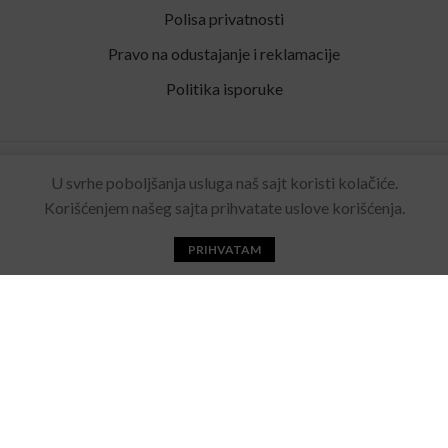
Polisa privatnosti
Pravo na odustajanje i reklamacije
Politika isporuke
Rolling Eyewear
2022 Sva prava zadržana. Made by
U svrhe poboljšanja usluga naš sajt koristi kolačiće.
Acebears
.
Korišćenjem našeg sajta prihvatate uslove korišćenja.
PRIHVATAM
Početna
Katalog