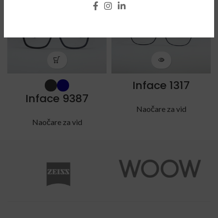
SOLD
SOLD
OUT
OUT
Inface 1317
Inface 9387
Naočare za vid
Naočare za vid