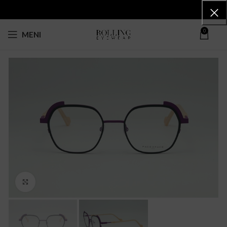
0
MENI
Click to enlarge