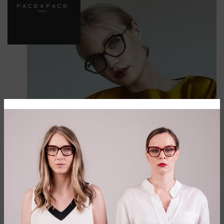
Kreatorski brend nove forme stopljen sa
umetničkom lepotom. Prepustite se
ovom svetu
Kolekcije Face a face brenda svoje izvore inspiracije