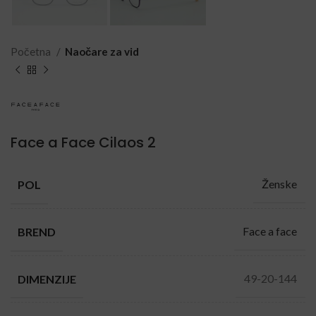
Početna
Naočare za vid
Face a Face Cilaos 2
Ženske
POL
Face a face
BREND
49-20-144
DIMENZIJE