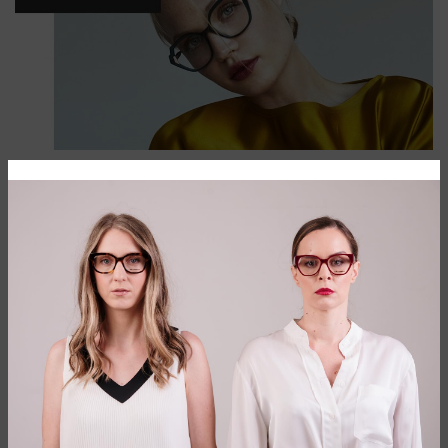
Kreatorski brend nove forme stopljen sa
umetničkom lepotom. Prepustite se
ovom svetu
Kolekcije Face a face brenda svoje izvore inspiracije
pronalaze u modernoj umetnosti, arhitekturi i savremenom
dizajnu, daleko od standardizovanih modnih diktiranja i
konformističkih trendova.