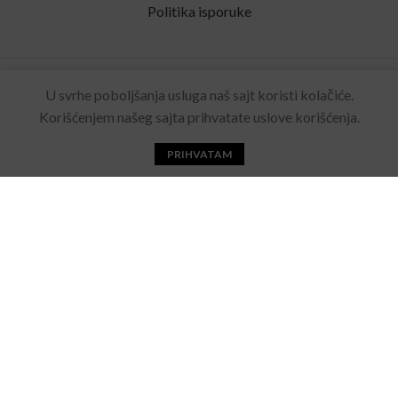
Politika isporuke
Rolling Eyewear
2022 Sva prava zadržana. Made by
U svrhe poboljšanja usluga naš sajt koristi kolačiće.
Acebears
.
Korišćenjem našeg sajta prihvatate uslove korišćenja.
PRIHVATAM
Početna
Katalog