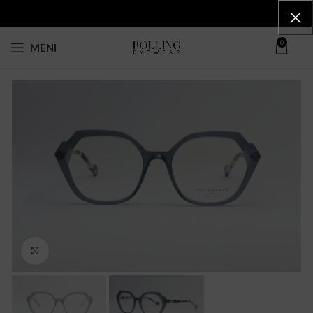
0
MENI
Click to enlarge